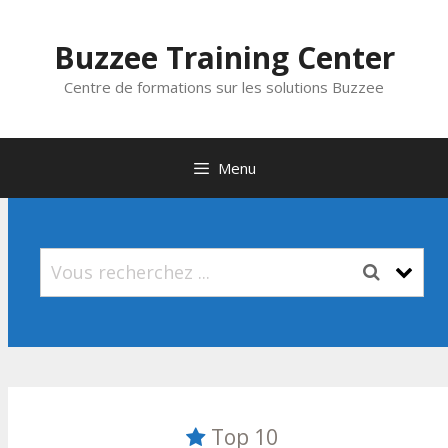
Aller
au
Buzzee Training Center
contenu
Centre de formations sur les solutions Buzzee
Menu
Top 10