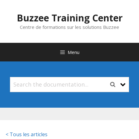
Aller
au
Buzzee Training Center
contenu
Centre de formations sur les solutions Buzzee
Menu
< Tous les articles