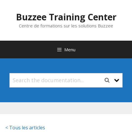
Aller
au
Buzzee Training Center
contenu
Centre de formations sur les solutions Buzzee
Menu
< Tous les articles