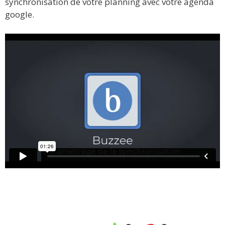
synchronisation de votre planning avec votre agenda
google.