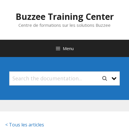
Aller
au
Buzzee Training Center
contenu
Centre de formations sur les solutions Buzzee
Menu
< Tous les articles