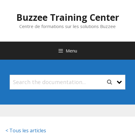
Aller
au
Buzzee Training Center
contenu
Centre de formations sur les solutions Buzzee
Menu
< Tous les articles