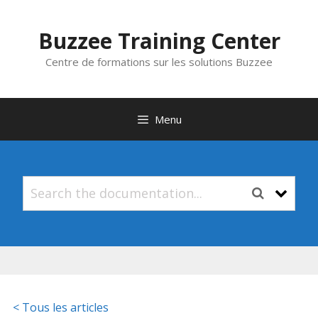
Aller
au
Buzzee Training Center
contenu
Centre de formations sur les solutions Buzzee
Menu
< Tous les articles