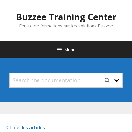
Aller
au
Buzzee Training Center
contenu
Centre de formations sur les solutions Buzzee
Menu
< Tous les articles