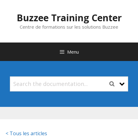
Aller
au
Buzzee Training Center
contenu
Centre de formations sur les solutions Buzzee
Menu
< Tous les articles