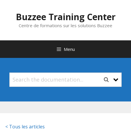
Aller
au
Buzzee Training Center
contenu
Centre de formations sur les solutions Buzzee
Menu
< Tous les articles