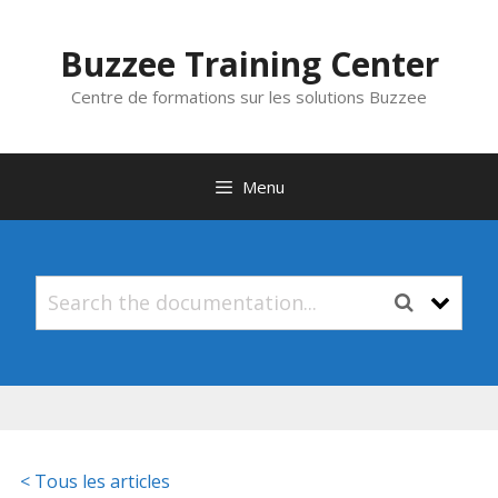
Aller
au
Buzzee Training Center
contenu
Centre de formations sur les solutions Buzzee
Menu
< Tous les articles