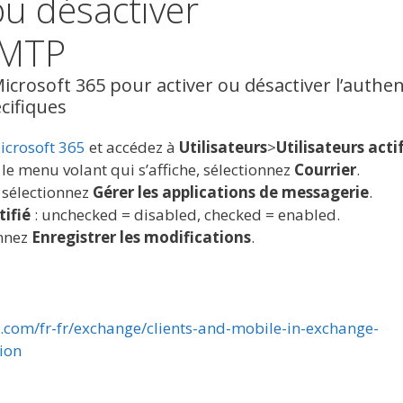
ou désactiver
 SMTP
Microsoft 365 pour activer ou désactiver l’authen
cifiques
icrosoft 365
et accédez à
Utilisateurs
>
Utilisateurs acti
s le menu volant qui s’affiche, sélectionnez
Courrier
.
, sélectionnez
Gérer les applications de messagerie
.
ifié
: unchecked = disabled, checked = enabled.
onnez
Enregistrer les modifications
.
ft.com/fr-fr/exchange/clients-and-mobile-in-exchange-
ion