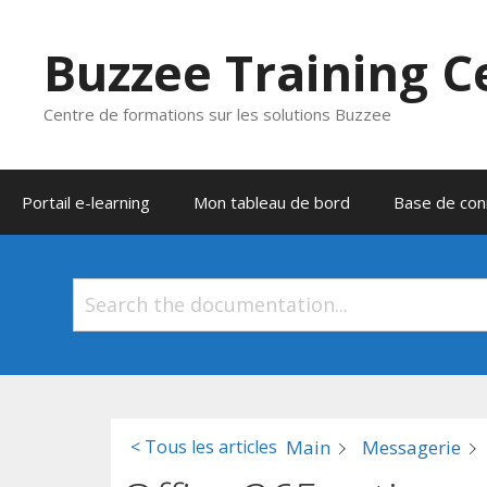
Aller
au
Buzzee Training C
contenu
Centre de formations sur les solutions Buzzee
Portail e-learning
Mon tableau de bord
Base de con
Main
Messagerie
< Tous les articles