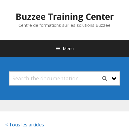
Aller
au
Buzzee Training Center
contenu
Centre de formations sur les solutions Buzzee
Menu
< Tous les articles