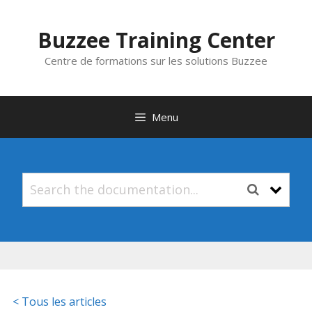
Aller
au
Buzzee Training Center
contenu
Centre de formations sur les solutions Buzzee
Menu
< Tous les articles