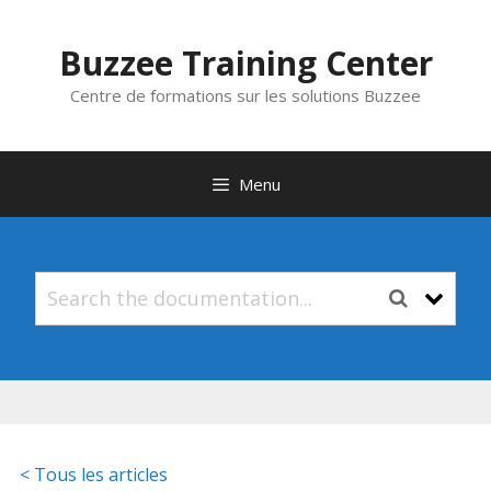
Aller
au
Buzzee Training Center
contenu
Centre de formations sur les solutions Buzzee
Menu
< Tous les articles