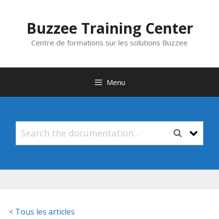
Aller
au
Buzzee Training Center
contenu
Centre de formations sur les solutions Buzzee
Menu
< Tous les articles