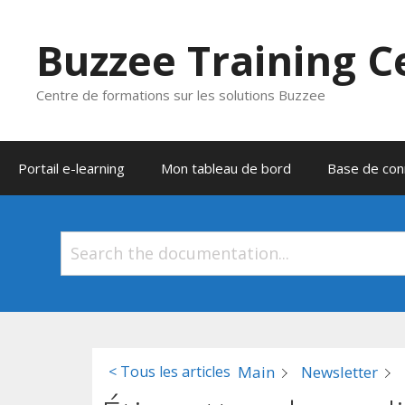
Aller
au
Buzzee Training C
contenu
Centre de formations sur les solutions Buzzee
Portail e-learning
Mon tableau de bord
Base de con
Main
Newsletter
< Tous les articles