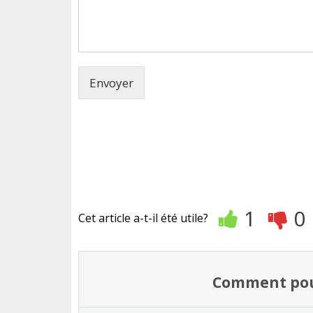
Envoyer
1
0
Cet article a-t-il été utile?
Comment pouv