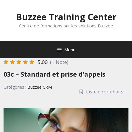
Aller
au
Buzzee Training Center
contenu
Centre de formations sur les solutions Buzzee
Menu
5.00
(1 Note)
03c – Standard et prise d’appels
Catégories :
Buzzee CRM
Liste de souhaits